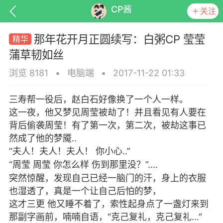
CP酱
关注
那年花开月正圆续写：白粥CP 莹莹
蒲草韧如丝
浏览 8181
•
电脑端
•
2017-11-22 01:33
排行
头衔
抽奖
三寿帮一役后，赵白石好像换了一个人一样。
这一夜，他又梦见周莹被劫了！并且看见有人要在
背后偷袭周莹！有了第一次，第二次，被劫这事已
然成了他的梦魇..
动态
小说
商城
“夫人！夫人！夫人！ 你小心..”
“周莹 周莹 你怎么样 伤到那里没？”….
突然惊醒，发现自己已经一脑门的汗，身上的衣服
也湿透了，真是一个让自己后怕的梦，
任务
这才三更 他又睡不着了，索性起身点了一盏灯来到
那副字画前，喃喃自语，“克己复礼，克己复礼…”
由__章乃器