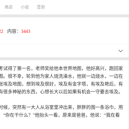
商店
小说
签到
22
内容：
3443
试得了第一名，老师奖给他本世界地图，他好高兴，跑回家
图。很不幸，轮到他为家人烧洗澡水，他就一边烧水，一边在
张埃及地图，想到埃及很好，埃及有金字塔，有埃及艳后，有
有很多神秘的东西，心想长大以后如果有机会一守要去埃及。
候，突然有一大人从浴室里冲出来，胖胖的围一条浴巾，用
：“你在干什么？”他抬头一看，原来是爸爸，他说：“我在看