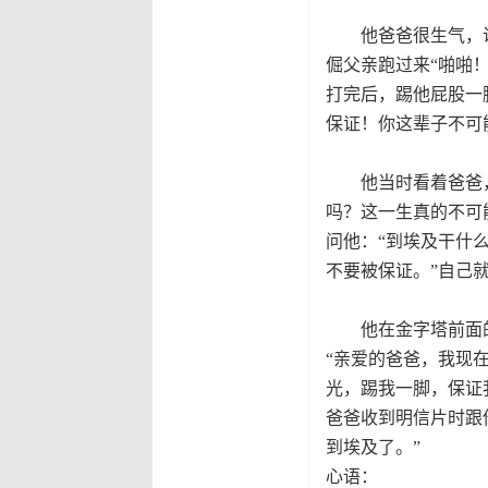
他爸爸很生气，
倔父亲跑过来“啪啪
打完后，踢他屁股一
保证！你这辈子不可
他当时看着爸爸，
吗？这一生真的不可
问他：“到埃及干什
不要被保证。”自己
他在金字塔前面的
“亲爱的爸爸，我现
光，踢我一脚，保证
爸爸收到明信片时跟
到埃及了。”
心语：