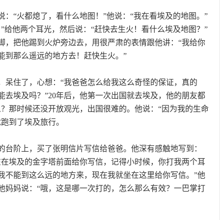
说：“火都熄了，看什么地图！”他说：“我在看埃及的地图。”
！”给他两个耳光，然后说：“赶快去生火！看什么埃及地图？”
脚，把他踢到火炉旁边去，用很严肃的表情跟他讲：“我给你
能到那么遥远的地方去！赶快生火。”
呆住了，心想：“我爸爸怎么给我这么奇怪的保证，真的
能去埃及吗？”20年后，他第一次出国就去埃及，他的朋友都
么？那时候还没开放观光，出国很难的。他说：“因为我的生命
就跑到了埃及旅行。
台阶上，买了张明信片写信给爸爸。他深有感触地写到：
在在埃及的金字塔前面给你写信，记得小时候，你打我两个耳
我不能到这么远的地方来，现在我就坐在这里给你写信。”他
他妈妈说：“哦，这是哪一次打的，怎么那么有效？一巴掌打