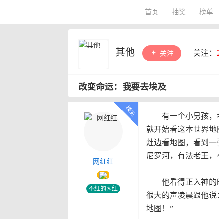
首页
抽奖
榜单
其他
关注：
关注
改变命运：我要去埃及
有一个小男孩，考
就开始看这本世界地
灶边看地图，看到一
尼罗河，有法老王，
网红红
他看得正入神的时
不红的网红
很大的声凌晨跟他说
地图！”