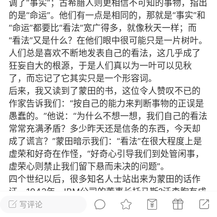
调了“事实”；古希腊人则更相信不可知的事物，指出
的是“命运”。他们有一点是相同的，那就是“事实”和
看到你 透过玻璃看到你，看似容易，实则困难。
，却看不透你。每当有人这样对我说，我总是...
“命运”都要比“看法”宽广得多，就像秋天一样；而
“看法”又是什么？在他们眼中很可能只是一片树叶。
人们总是喜欢不断地发表自己的看法，这几乎成了
水仙
0
3
狂妄自大的根源，于是人们真以为一叶可以见秋
了，而忘记了它其实只是一个形容词。
后来，我又读到了蒙田的书，这位令人赞叹不已的
作者
作家告诉我们：“按自己的能力来判断事物的正误是
018-05-11 22:55
电脑端
公开内容
愚蠢的。”他说：“为什么不想一想，我们自己的看法
常常充满矛盾？多少昨天还是信条的东西，今天却
，我付出多少 只有自己心里知道
成了谎言？”蒙田暗示我们：“看法”在很大程度上是
视人很可耻的懂吗。
虚荣和好奇在作怪，“好奇心引导我们到处管闲事，
 had me at Hello.在第一次见面时你就拥
虚荣心则禁止我们留下悬而未决的问题”。
。
四个世纪以后，很多知名人士站出来为蒙田的话作
不是世间有风，浮云又怎会流动；没有生，
证。1943年，IBM公司的董事长托马斯?沃森胸有成
；没有聚，哪有散，爱你的心不知所踪。
竹地告诉人们：“我想，五台计算机足以满足整个世
写评论
着年龄的增，我们并不是失去了一些朋友，
界市场。”另一位无声电影时代造就的富翁哈里?华