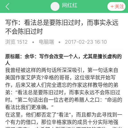
网红红
关注
写作：看法总是要陈旧过时，而事实永远
不会陈旧过时
浏览 1512
•
电脑端
•
2017-02-23 16:10
排行
头衔
抽奖
原标题：余华：写作会改变一个人，尤其是擅长虚构的
人
我曾经被这样的两句话所深深吸引，第一句话来自
美国作家艾萨克?辛格的哥哥，这位很早就开始写
动态
小说
商城
作，后来又被人们完全遗忘的作家这样教导他的弟
弟：“看法总是要陈旧过时，而事实永远不会陈旧过
时。”第二句话出自一位古老的希腊人之口：“命运的
看法比我们更准确。”
任务
在这里，他们都否定了“看法”，而且都为此寻找到一
个有力的借口，那位辛格家族的成员十分实际地强
璃看到你