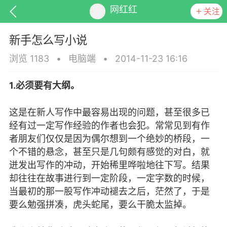
网红红
关注
新手怎么写小说
浏览 1183
•
电脑端
•
2014-11-23 16:16
1.必须要有大纲。
排行
头衔
抽奖
这是在新人写作中最容易出现的问题，甚至很多已
经有过一定写作经验的作者也会犯。常常见到有作
者朋友们仅仅是因为偶尔想到一个绝妙的桥段，一
动态
小说
商城
个不错的悬念，甚至只是几句颇有感觉的对白，就
迸发出写作的冲动，开始稀里哗啦地往下写。结果
却往往在故事进行到一定阶段，一定字数的时候，
当最初的那一股写作冲动褪去之后，茫然了，于是
任务
要么勉强拼凑，虎头蛇尾，要么干脆太监掉。
在明眸间流动（随笔）