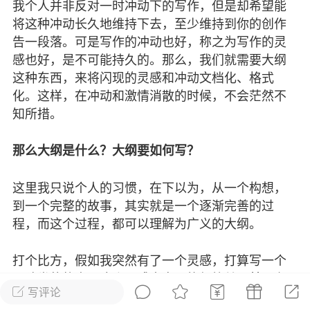
我个人并非反对一时冲动下的写作，但是却希望能
将这种冲动长久地维持下去，至少维持到你的创作
[原创] 热情就在明眸间流动（随笔） -
目光中的得失，感谢了什么？记住了
告一段落。可是写作的冲动也好，称之为写作的灵
什么？ 在我的...
感也好，是不可能持久的。那么，我们就需要大纲
这种东西，来将闪现的灵感和冲动文档化、格式
化。这样，在冲动和激情消散的时候，不会茫然不
#
写随笔
#
推文
知所措。
桂西老庞来说
0
1
那么大纲是什么？大纲要如何写？
一个自己
这里我只说个人的习惯，在下以为，从一个构想，
风格和性格不是一成不变的，尤其是16岁到30岁
到一个完整的故事，其实就是一个逐渐完善的过
写过一些不错的文字，也写了不少烂文章，无论
程，而这个过程，都可以理解为广义的大纲。
#
韩寒经典散文
打个比方，假如我突然有了一个灵感，打算写一个
冒险类的故事。这个灵感本身可能很简单，甚至有
学
0
1
写评论
可能只是一句话，一个矛盾，或者一个桥段。没关