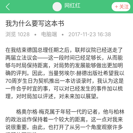
网红红
关注
我为什么要写这本书
浏览 1028
•
电脑端
•
2017-11-23 16:38
在我结束德国总理任期之后，联邦议院已经送走了
排行
头衔
抽奖
两届立法议会——这一段时间已经足够长，从而能
够与时局保持距离，对局势的发展能够做出更加明
确的评判。因此，当曼努埃尔·赫德出版社希望我以
70周岁生日为契机推出一本访谈录时，我认为这是
动态
小说
商城
一件合乎时宜的事，可以对已经发生的事件加以梳
理，对时局加以评述，对未来加以展望。
格奥尔格·梅克属于年轻一代的记者，他与柏林
任务
的政治运作保持着一个较大的距离，这一点对我来
说很重要。由此，也打开了从另一个角度观察许多
生》再封32万个外挂账号 违规行为绝不