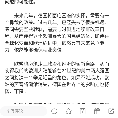
问题的可能性。
未来几年，德国将面临困难的抉择，需要有一
《绝地求生》官微在早些时候公布了
个勇敢的政策。过去几年，已经失去了很多机遇。
11月20日-12月3日期间检测到的外挂
账号处理结果。据了解，在这段时间
德国需要坚决转轨，需要与时俱进地续写改革日
内官方...
程，从而使得这个欧洲最大的国民经济体，即使在
全球化变革和欧洲危机中，依然具有未来竞争能
那些事
力，依然能够确保就业岗位。
影视城
0
1
欧盟也必须走上政治和经济的崭新道路，从而
使得我们的欧洲大陆能够在21世纪的美中两大强国
之间扮演一个举足轻重的角色。如果不能成功，欧
洲的声音将渐渐消失，德国在世界上的影响力也将
小蜜蜂
随之下降。
 12:57
电脑端
公开内容
回分解
我国在欧洲肩负着一项特殊的任务。德国已经
写评论
比战后任何时候都更加强盛。但是，这一现状不应
达不应该忘记一件事：寻访《一千零