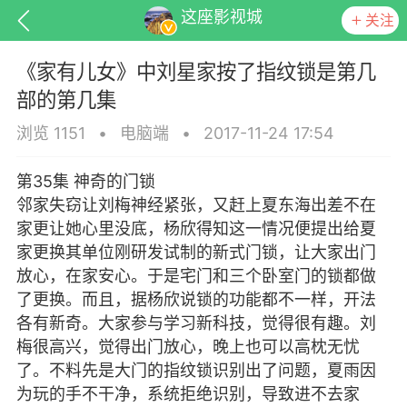
这座影视城
关注
《家有儿女》中刘星家按了指纹锁是第几
部的第几集
浏览 1151
•
电脑端
•
2017-11-24 17:54
排行
头衔
抽奖
第35集 神奇的门锁
邻家失窃让刘梅神经紧张，又赶上夏东海出差不在
家更让她心里没底，杨欣得知这一情况便提出给夏
家更换其单位刚研发试制的新式门锁，让大家出门
动态
小说
商城
放心，在家安心。于是宅门和三个卧室门的锁都做
了更换。而且，据杨欣说锁的功能都不一样，开法
各有新奇。大家参与学习新科技，觉得很有趣。刘
梅很高兴，觉得出门放心，晚上也可以高枕无忧
任务
了。不料先是大门的指纹锁识别出了问题，夏雨因
为玩的手不干净，系统拒绝识别，导致进不去家