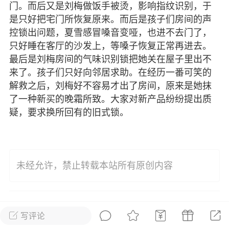
冷灵瑶
门。而后又是刘梅做饭手被烫，影响指纹识别，于
是只好把宅门所恢复原来。而后是孩子们房间的声
22-04-30 10:50
电脑端
满船清梦压星河的小说
控锁出问题，夏雪感冒嗓音变哑，也进不去门了，
更新了 满船清梦压星河
只好睡在客厅的沙发上，等嗓子恢复正常再进去。
文完结】 “你以护着天下女子撑起
最后是刘梅房间的气味识别锁把她关在屋子里出不
小家为己任，那我便护着你一人吧”
来了。孩子们只好向邻居求助。在经历一番可笑的
她是这座城池的最高首领。 ...
解救之后，刘梅好不容易才出了房间，原来是她抹
了一种新买的晚霜所致。大家对新产品纷纷提出质
疑，要求换所回有的旧式锁。
2
716
未经允许，禁止转载本站所有原创内容
泪滴
下笔如神
 08:18
电脑端
公开内容
争口气
0
1.2k
写评论
说硬不起来，下午便开始软掉。从要求取