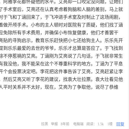
。阿雅李花都怀疑他的水平。艾亮却一口咬定没问题，让她们
了手术室后，艾亮还在认真考虑着狗脑和人脑的差别，马上就
时于飞和丁涵回来了，于飞冲进手术室及时制止了这场闹剧，
着做开颅手术。小布的主人顿时对医院有了质疑，他们找丁涵
应免除所有手术费用，并确保小布恢复健康，他们才善罢干
亮贴的寻狗启示，教育乐乐赶快把小七还给狗主人。乐乐先开
提到乐乐最爱的去世的爷爷，乐乐才总算是答应了。于飞找到
除不停惹祸的艾亮。丁涵刚为艾亮说了几句话，于飞就非常生
有我没他，我不能呆在这个不尊重科学的地方。丁涵为了平息
开个会投票决定吧。李花把这件事告诉了艾亮，艾亮赶紧让李
。然后艾亮又听了李花的建议，找袁大壮拉票。袁大壮看见他
人平时关系并不太好，现在，艾亮为了争取他，说尽了恭维
回复
拉黑
举报
8年前
电脑端
阅读： 1.5k
1楼