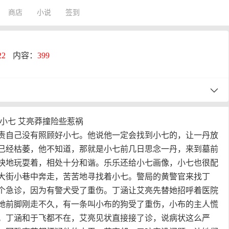
商店
小说
签到
22
内容：
399
还小七 艾亮莽撞险些惹祸
责自己没有照顾好小七。他说他一定会找到小七的，让一丹放
已经枯萎，他不知道，那就是小七前几日思念一丹，来到墓前
快地玩耍着，相处十分和谐。乐乐还给小七画像，小七也很配
大街小巷中奔走，苦苦地寻找着小七。警局的黄警官来找丁
个急诊，因为有警犬受了重伤。丁涵让艾亮先替她招呼着医院
她前脚刚走不久，有一条叫小布的狗受了重伤，小布的主人慌
。丁涵和于飞都不在，艾亮见状直接接了诊，说病状这么严