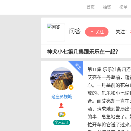
首页
抽奖
榜单
问答
关注：
关注
神犬小七第几集跟乐乐在一起？
第11集 乐乐准备归
艾亮在一丹墓前，谴
心。一丹墓前的花朵
放的。乐乐和小七愉
这座影视城
合。而艾亮却一直在
涵，请求她到警局出
的事，急急地去了。
个人认证
忙开车将它送了过来