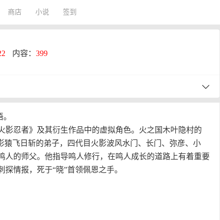
商店
小说
签到
22
内容：
399
语。
火影忍者》及其衍生作品中的虚拟角色。火之国木叶隐村的
火影猿飞日斩的弟子，四代目火影波风水门、长门、弥彦、小
鸣人的师父。他指导鸣人修行，在鸣人成长的道路上有着重要
刺探情报，死于“晓”首领佩恩之手。