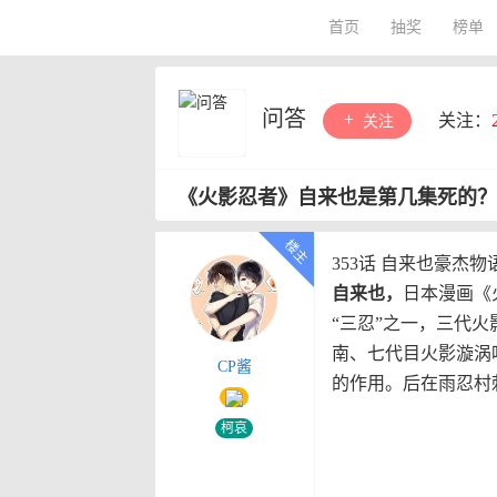
首页
抽奖
榜单
问答
关注：
关注
《火影忍者》自来也是第几集死的？
353话 自来也豪杰物
自来也，
日本漫画《
“三忍”之一，三代
南、七代目火影漩涡
CP酱
的作用。后在雨忍村
柯哀