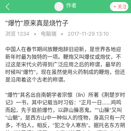
作者
关注
“爆竹”原来真是烧竹子
浏览 1334
•
电脑端
•
2017-11-29 13:10
中国人在春节期间放鞭炮辞旧迎新，是世界各地迎
排行
头衔
抽奖
新年时最为独特的一项。鞭炮又叫爆仗或炮仗，不
过这是宋代火药得到广泛应用之后的称谓，最早的
时候叫“爆竹”，现在虽然使用火药制成的鞭炮，但还
是沿用着这个古老的称谓。
动态
小说
商城
“爆竹”其名出自南朝学者宗懔（lǐn）所著《荆楚岁时
记》一书，其中记载当时习俗：“正月一日……鸡鸣
而起，先于庭前爆竹，以辟山臊恶鬼。”“山臊”又叫
任务
“山魈”，是西方山中一种似人的怪物，身高只有一尺
多，不怕人，相反，“犯之令人寒热”。据托名东方朔