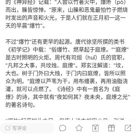
黑sir
的《神异经》记载：“人尝以竹著火中，爆烞（pò）
而出，臊皆惊惮。”原来，山臊和恶鬼最怕竹子燃烧
2018-08-30 16:25
手机端
公开内容
时发出的声音和火光，于是人们就在正月初一这一
万年，野太久，单身狗🐶，无处走。
天的早晨“爆竹”。
不过“爆竹”还有更早的起源。唐代徐坚所撰的类书
《初学记》中载：“俗爆竹、燃草起于庭燎。”“庭燎”
1
6.8k
是古时照明的火炬。周代有司烜（huǐ）氏的官职，
“凡邦之大事，共坟烛、庭燎”。郑玄注解道：“坟，
骗子
大也。树于门外曰大烛，于门内曰庭燎，皆所以照
两三年来我经常在考虑一个问
众为明。”庭燎以芦苇为干，用布缠裹，再用油脂浇
题：讳疾忌医究竟好不好？我的回答
灌，就可以点燃了。《诗经》中有一首名为《庭
是：不好。但也有人不同意我的想
燎》的诗，其中就有“夜如何其？夜未央，庭燎之光”
法，他...
的著名诗句。
文作品
#
推文
“爆竹”起源如此之早，但唐人诗中却很少见。张说
学
0
0
写评论
《岳州守岁》：“桃枝堪辟恶，爆竹好惊眠。歌舞留