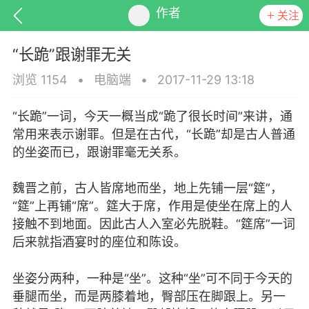
作者
关注
“长跪”跟谢罪无关
浏览 1154
•
电脑端
•
2017-11-29 13:18
“长跪”一词，今天一概当成“跪了很长时间”来讲，通
排行
头衔
抽奖
常用来表示谢罪。但是在古代，“长跪”却是古人普通
的坐姿而已，跟谢罪毫无关系。
魏晋之前，古人皆席地而坐，地上先铺一层“筵”，
动态
小说
商城
“筵”上再铺“席”。筵大于席，作用是使坐在席上的人
接触不到地面。因此古人入室必先脱鞋。“筵席”一词
后来就指酒宴时的座位和陈设。
任务
坐姿分两种，一种是“坐”。这种“坐”可不同于今天的
垂腿而坐，而是两膝着地，臀部压在脚跟上。另一