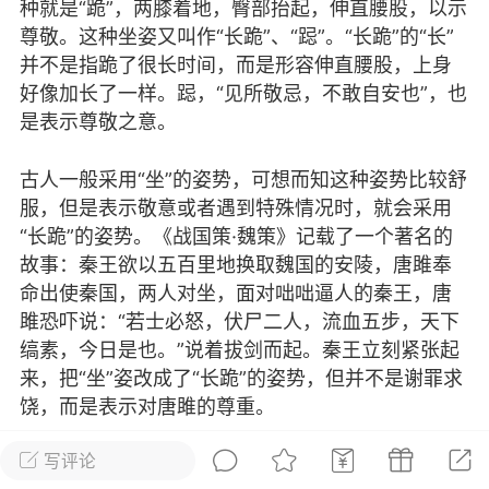
种就是“跪”，两膝着地，臀部抬起，伸直腰股，以示
尊敬。这种坐姿又叫作“长跪”、“跽”。“长跪”的“长”
并不是指跪了很长时间，而是形容伸直腰股，上身
好像加长了一样。跽，“见所敬忌，不敢自安也”，也
 21:24
电脑端
公开内容
是表示尊敬之意。
我要再发一篇论what呢？
古人一般采用“坐”的姿势，可想而知这种姿势比较舒
市
#
说说
服，但是表示敬意或者遇到特殊情况时，就会采用
1
3k
“长跪”的姿势。《战国策·魏策》记载了一个著名的
故事：秦王欲以五百里地换取魏国的安陵，唐雎奉
命出使秦国，两人对坐，面对咄咄逼人的秦王，唐
这座影视城
个人认证
雎恐吓说：“若士必怒，伏尸二人，流血五步，天下
17-12-18 00:41
电脑端
其他问答
缟素，今日是也。”说着拔剑而起。秦王立刻紧张起
来，把“坐”姿改成了“长跪”的姿势，但并不是谢罪求
宝藏》千里江山图的资料
饶，而是表示对唐雎的尊重。
江山图》是北宋王希孟创作的绘画画卷作
作品以长卷形式，立足传统，画面细致入
写评论
除了坐和跪之外，还有一种坐姿，叫作“箕踞”，臀部
波浩渺的江河、层峦起伏的群山构成了一