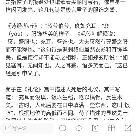
是指帽子的接缝处也镶嵌着美丽的宝石，像星星一
样闪闪发亮。这几句诗是极言君子的服饰之盛。
崔呐缪连连后退，脸色暗淡，此时他
可是直接被实力的压制了。谁能明
白，现在崔呐缪竟油然而生出一丝狂
《诗经·旄丘》：“叔兮伯兮，褎如充耳。”褎
野...
（yòu），服饰华美的样子。《毛传》解释说：
“褎，盛服也；充耳，盛饰也。大夫褎然有尊盛之服
涯
而不能称也。”这句诗是讽刺叔伯虽然衣衫和耳饰华
丶隐柳
0
0
美，但是德行却不能与之相称，正如郑玄所说：“如
见塞耳，无闻知也。人之耳聋，恒多笑而己。”这已
经是引申义了。
半浮生
萌新
19-03-16 08:42
手机端
公开内容
荀子在《礼论》篇中描述人死后的礼仪，其中写
道：“充耳而设瑱，饭以生稻，唅以槁骨，反生术
心里空落落的
矣。”古时，人死后要在口中填满一些东西，这叫“饭
唅”，根据地位的高低而不同。荀子描述的显然是士
省
阶层以上的贵族阶级：用瑱塞到耳朵里，口中含有
2
3.4k
写评论
生稻和槁骨，槁（gǎo）骨就是贝类。所谓“反生术