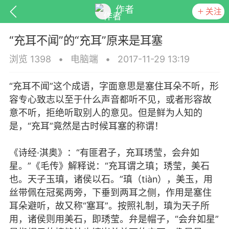
作者
关注
“充耳不闻”的“充耳”原来是耳塞
浏览 1398
•
电脑端
•
2017-11-29 13:19
“充耳不闻”这个成语，字面意思是塞住耳朵不听，形
排行
头衔
抽奖
容专心致志以至于什么声音都听不见，或者形容故
意不听，拒绝听取别人的意见。但是鲜为人知的
是，“充耳”竟然是古时候耳塞的称谓！
动态
小说
商城
《诗经·淇奥》：“有匪君子，充耳琇莹，会弁如
星。”《毛传》解释说：“充耳谓之瑱；琇莹，美石
也。天子玉瑱，诸侯以石。”瑱（tiàn），美玉，用
丝带佩在冠冕两旁，下垂到两耳之侧，作用是塞住
任务
耳朵避听，故又称“塞耳”。按照礼制，瑱为天子所
用，诸侯则用美石，即琇莹。弁是帽子，“会弁如星”
涯》第32章 灭苍穹