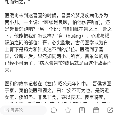
礼而归之。”
小蜜蜂
医缓尚未到达晋国的时候，晋景公梦见疾病化身为
两小儿，一个说：“医缓是良医，怕他伤害咱们，还
 00:00
电脑端
公开内容
是赶紧逃跑吧？”另一个说：“咱们藏在肓之上，膏之
说 哦，香雪
下，他能把我们怎么样？”肓（huāng），心脏与横
是有人发明了火车，如果不是有人把
隔膜之间的部位；膏，心尖脂肪。古代医学认为肓
进深山，你怎么也不会发现台儿沟这个小
上膏下是药力和针灸达不到的部位。医缓到了晋
和它的十几户乡亲，一心一意掩藏在大山
国，诊断之后，果然如同两小儿所言，晋景公的病
的皱褶里，从春到夏，从秋到冬，默默的
已经不可治了，“病入膏肓”的成语就是由这个故事而
大山任意给予的温存和粗暴。
来。
两根纤细、闪亮地铁轨延伸过来了。
地盘旋在山腰，又悄悄的试探着前进，弯
医和的故事记载在《左传·昭公元年》中。“晋侯求医
，曲曲弯弯，终于绕到台儿沟脚下，然后
于秦，秦伯使医和视之，曰：‘疾不可为也。是谓近
暗的隧道，冲向又一道山粱，朝着神秘的
女室，疾如蛊。非鬼非食，惑以丧志。良臣将死，
去。
天命不祐。’”看来晋国的国君都喜欢生病，一生病还
这条线正式营运，人们挤在村口，看
文
写评论
都要向邻近的秦国求医。这次生病的晋侯是晋平
色的长龙一路呼啸，挟带着来自山外的陌