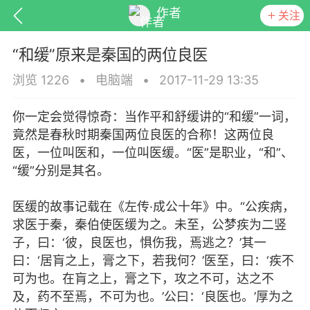
作者
关注
“和缓”原来是秦国的两位良医
浏览 1226
•
电脑端
•
2017-11-29 13:35
你一定会觉得惊奇：当作平和舒缓讲的“和缓”一词，
排行
头衔
抽奖
竟然是春秋时期秦国两位良医的合称！这两位良
医，一位叫医和，一位叫医缓。“医”是职业，“和”、
“缓”分别是其名。
动态
小说
商城
医缓的故事记载在《左传·成公十年》中。“公疾病，
求医于秦，秦伯使医缓为之。未至，公梦疾为二竖
子，曰：‘彼，良医也，惧伤我，焉逃之？’其一
曰：‘居肓之上，膏之下，若我何？’医至，曰：‘疾不
任务
可为也。在肓之上，膏之下，攻之不可，达之不
及，药不至焉，不可为也。’公曰：‘良医也。’厚为之