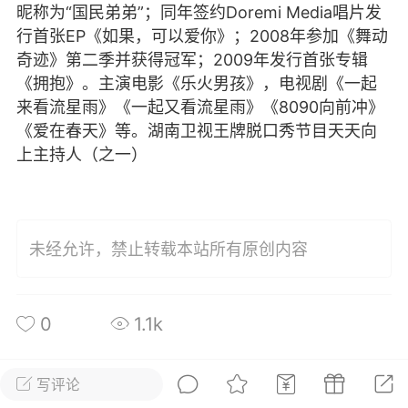
昵称为“国民弟弟”；同年签约Doremi Media唱片发
惊悚！据英国每日邮报报道，上周
行首张EP《如果，可以爱你》；2008年参加《舞动
一，阿根廷一名女子在医院生产，医
奇迹》第二季并获得冠军；2009年发行首张专辑
生拒绝了她的剖宫产请求，用手硬拽
《拥抱》。主演电影《乐火男孩》，电视剧《一起
婴儿身体，竟一...
来看流星雨》《一起又看流星雨》《8090向前冲》
《爱在春天》等。湖南卫视王牌脱口秀节目天天向
上主持人（之一）
群主
0
0
的果实》
未经允许，禁止转载本站所有原创内容
风吹枯叶落 落叶生肥土肥土丰香果孜
孜不倦 不紧不慢...
0
1.1k
写评论
所属圈子
关注
生
0
1