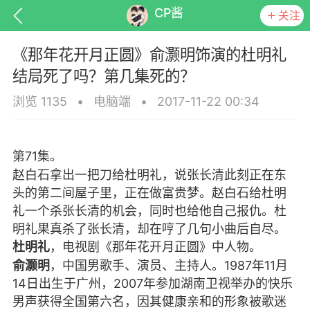
CP酱
关注
《那年花开月正圆》俞灏明饰演的杜明礼
结局死了吗？第几集死的？
浏览 1135
•
电脑端
•
2017-11-22 00:34
排行
头衔
抽奖
第71集。
赵白石拿出一把刀给杜明礼，说张长清此刻正在东
头的第二间屋子里，正在做富贵梦。赵白石给杜明
动态
小说
商城
礼一个杀张长清的机会，同时也给他自己报仇。杜
明礼果真杀了张长清，却在哼了几句小曲后自尽。
杜明礼
，电视剧《那年花开月正圆》中人物。
俞灏明
，中国男歌手、演员、主持人。1987年11月
任务
14日出生于广州，2007年参加湖南卫视举办的快乐
男声获得全国第六名，因其健康亲和的形象被歌迷
把扯断婴儿的头