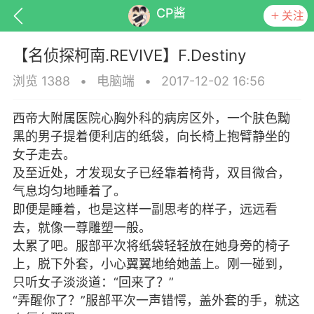
CP酱
关注
【名侦探柯南.REVIVE】F.Destiny
浏览 1388
•
电脑端
•
2017-12-02 16:56
西帝大附属医院心胸外科的病房区外，一个肤色黝
排行
头衔
抽奖
黑的男子提着便利店的纸袋，向长椅上抱臂静坐的
女子走去。
及至近处，才发现女子已经靠着椅背，双目微合，
气息均匀地睡着了。
动态
小说
商城
即便是睡着，也是这样一副思考的样子，远远看
去，就像一尊雕塑一般。
太累了吧。服部平次将纸袋轻轻放在她身旁的椅子
上，脱下外套，小心翼翼地给她盖上。刚一碰到，
任务
只听女子淡淡道：“回来了？”
“弄醒你了？”服部平次一声错愕，盖外套的手，就这