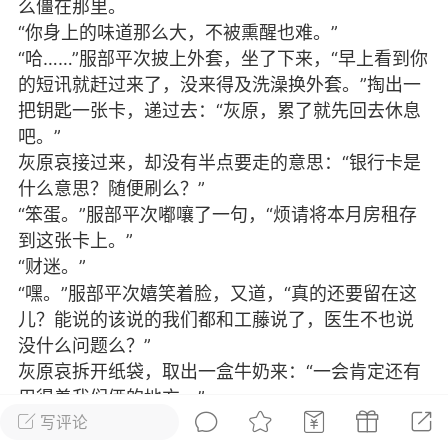
白梦
么僵在那里。
“你身上的味道那么大，不被熏醒也难。”
19-08-25 20:58
电脑端
公开内容
“哈……”服部平次披上外套，坐了下来，“早上看到你
人，平淡一生
的短讯就赶过来了，没来得及洗澡换外套。”掏出一
像海洋，只有意志坚强得人，才能到达彼
把钥匙一张卡，递过去：“灰原，累了就先回去休息
吧。”
灰原哀接过来，却没有半点要走的意思：“银行卡是
·武汉市
#
写随笔
什么意思？随便刷么？”
“笨蛋。”服部平次嘟嚷了一句，“烦请将本月房租存
1
6.3k
到这张卡上。”
“财迷。”
傻瓜
“嘿。”服部平次嬉笑着脸，又道，“真的还要留在这
儿？能说的该说的我们都和工藤说了，医生不也说
018-05-26 21:34
电脑端
公开内容
没什么问题么？”
灰原哀拆开纸袋，取出一盒牛奶来：“一会肯定还有
初升，云霞伴余身。莫问后落生，深情终
用得着我们俩的地方。”
写评论
服部平次瞥见她往那边的病房的门瞧了几眼，不禁