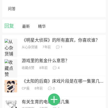
半浮生
萌新
问答
19-04-14 22:06
手机端
公开内容
见，便属缘分，此等容颜，相望一眼，目
回复
，心之触动，余生无你，意义何在？
最新
精华
·黔东南州
#
随笔
《明星大侦探》的所有嘉宾，你喜欢谁？
4
5.6k
从心杂货铺
7年前
1
游戏里的氪金什么意思？
徐黄帝
收藏点赞
8年前
4
19-06-25 23:10
手机端
公开内容
《太阳的后裔》床戏片段是在哪一集第几集 太阳的后裔床戏
君子，无(度)毒不丈夫
CP酱
8年前
0
省
#
天道
2
8.3k
有关生育的电视剧第几集