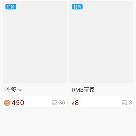
作者
特价
特价
018-03-29 21:59
电脑端
公开内容
：关于感恩的句子说说
上苍的赋予，感恩
父母
的养育，感恩
朋友
，感恩大自然的恩赐，感恩食之香甜，感
温暖，感恩花草鱼虫，感恩困难逆境，春
！
伴孩子成长，就是重回
生命
最初的快乐时
一件多么值得我们感恩的事情啊！——
关
的句子
补签卡
RMB玩家
得幸福便感恩，觉得不幸就战斗。
450
8
公，我妈说过，太完美的东西会遭天忌，人
36
3
￥
情啊，东西啊，都是，都不能太完美，这
文
长长久久，也许我们的婚姻也是这样。老
#
热门句子
#
说说集合
要你是真的跟薇恩分手，我会原谅你，真
你，只要从今以后你心在家，我就会装作