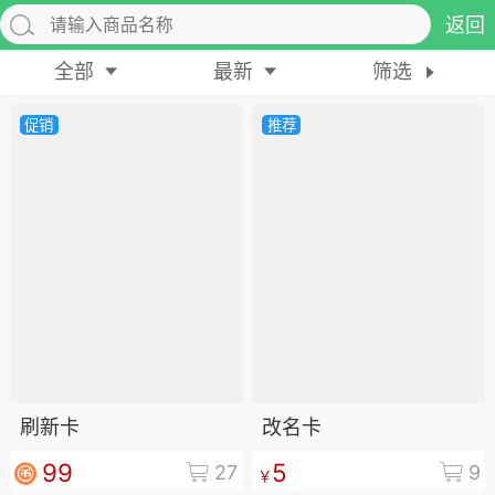
返回
全部
最新
筛选
促销
推荐
排行
头衔
抽奖
动态
小说
商城
任务
刷新卡
改名卡
99
5
27
9
￥