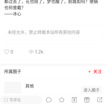
都过去了，花也隐了，梦也醒了，前路如何？便摘
也何曾戴？
海外网5月9日电 美国第一夫人梅拉
——冰心
尼娅日前发起名为“做最好的人”（BE
BEST）的活动，旨在关注儿童成长
问...
未经允许，禁止转载本站所有原创内容
看世界
0
0
0
1.2k
作者
018-05-24 17:52
电脑端
满分作文
所属圈子
关注
章写作
其他
一年中秋到，我却无言对人到。”我端着酒
进入圈子
自一人坐在这阁楼之上，望着那轮仿佛镶
8成员
3443内容
空之中的皎洁明月，心中却是“剪不断，理
写评论
是离愁，别是一般滋味在...