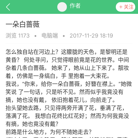
作者
关注
一朵白蔷薇
浏览 1173
•
电脑端
•
2017-11-29 18:19
怎么独自站在河边上？这朦胧的天色，是黎明还是
排行
头衔
抽奖
黄昏？ 何处寻问，只觉得眼前竟是花的世界。中间
杂着几条白蔷薇。 她来了，她从山上下来了。靓妆
着，仿佛是一身缟白，手 里抱着一大束花。
我说，“你来，给你一朵白蔷薇，好簪在襟上。”她微
动态
小说
商城
笑说 了一句话，只是听不见。然而似乎我竟没有
摘，她也没有戴， 依旧抱着花儿，向前走了。
抬头望她去路，只见得两旁开满了花，垂满了花，
落满了花。 我想白花终比红花好；然而为何我竟没
任务
有摘，她也竟没有戴？
前路是什么地方，为何不随她走去？
夫人英文太差？