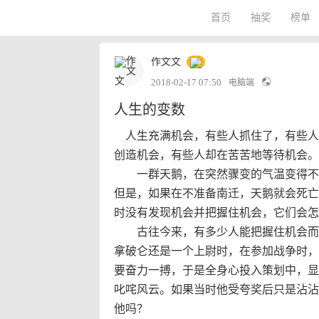
首页
抽奖
榜单
作文文
2018-02-17 07:50
电脑端
人生的变数
人生充满机会，有些人抓住了，有些人
创造机会，有些人却在苦苦地等待机会。
一群天鹅，在突然骤变的气温变得不知
但是，如果在不准备南迁，天鹅就会死亡
时没有发现机会并把握住机会，它们会怎
古往今来，有多少人能把握住机会而因
拿破仑还是一个上尉时，在参加战争时，
要奋力一搏，于是全身心投入策划中，显
叱咤风云。如果当时他受夸奖后只是沾沾
他吗？