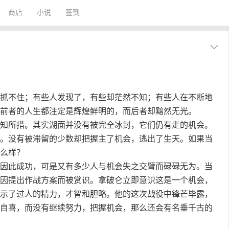
商店
小说
签到
抓不住；有些人发现了，有些却茫然不知；有些人在不断地
前者的人生都注定是辉煌鲜明的，而后者却黯然无光。
所措。其实湖面并没有被完全冰封，它们仍有走的机会。
。没有被滞留的少数却把握主了机会，逃出了生天。如果当
么样？
此成功，可是又有多少人与机会失之交臂而碌碌无为。当
因提出作战方案而被赏识。拿破仑立即意识这是一个机会，
示了过人的精力，才智和胆略。他的这次战役中锋芒毕露，
自喜，而没有继续努力，把握机会，那么还会有名垂千古的