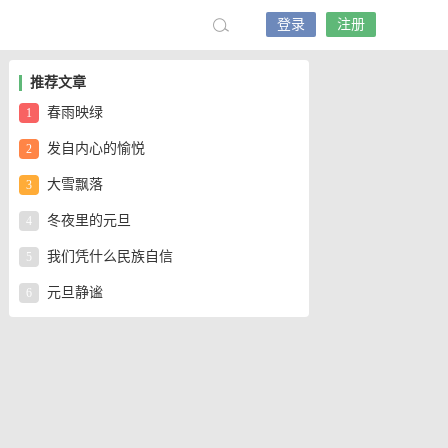
登录
注册
推荐文章
春雨映绿
1
发自内心的愉悦
2
大雪飘落
3
冬夜里的元旦
4
我们凭什么民族自信
5
元旦静谧
6