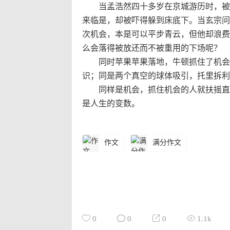
当孟浩然四十多岁在京城游历时，被王
来临是，却被吓得躲到床底下。当玄宗问
次机会，本是可以平步青云，但他却浪费
么会落得被放还而不被重用的下场呢？
同时苹果苹果落地，牛顿抓住了机会一
识；同是两个真空的球体吸引，托里拆利
同样是机会，抓住机会的人就扶摇直上
是人生的变数。
作文
满分作文
0
0
0
1.1k