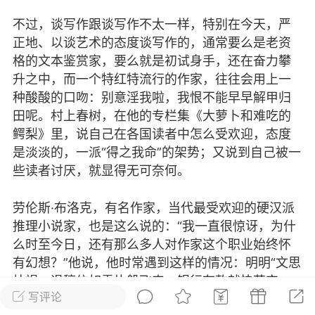
作者
不过，谈写作跟谈写作不太一样，特别在今天，严
018-03-17 22:18
电脑端
公开内容
正地、以谈艺术的态度谈写作的，通常要么是老资
子热门说说，看着你的脸，伤害我的
格的文本鉴赏家，要么就是初试身手，还在奋力攀
升之中，而一个特红特流行的作家，往往会用上一
 作 ≤ 无 所 谓≥、 忍 着 泪 笑 的 很 狼 狈
种酸酸的口吻：别意淫我啦，我恨不能早早解甲归
田呢。村上春树，在他的专栏集《大萝卜和难吃的
不爱我我还能拿什么理由挽留。
鳄梨》里，说自己在各国读者中怎么受欢迎，态度
生的希望就是结婚，结婚之后唯一的希望就
是淡淡的，一派“得之我命”的架势；又说到自己被一
。
些读者讨厌，就显得无可奈何。
果云知道，想你的夜慢慢熬。每个思念过一
次呼喊过一秒，只觉得生命不停燃烧。
劳伦斯·布洛克，有名作家，当代最受欢迎的硬汉派
壶清酒，一树桃花，一诺倾城，一生天涯。
推理小说家，也是这么说的：“我一直很惊讶，为什
以为我学会了舍弃，才知道自己是舍不得放
么时至今日，还有那么多人对作家这个职业始终怀
文
有幻想？”他说，他时常遇到这样的情况：明明“文思
女人与英语难过也，唯老婆与工作难找也！
枯竭，退稿信如雪片般飞来，银行存款就快花完，
#
经典句子
#
美言美句
想有个家了，属于我们两个的家。
写评论
编辑甚至连支票正在邮寄途中的谎话都懒得编，可
已经被伤了就算是神也进入不了我的体内把