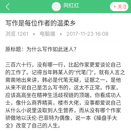
网红红
关注
写作是每位作者的温柔乡
浏览 1261
•
电脑端
•
2017-11-23 16:08
原标题：为什么写作如此迷人？
排行
头衔
抽奖
三百六十行，没有哪一行，比起作家更爱谈论自己
的工作了。记得当年韩某人的“代笔门”，就有人言之
凿凿地出来讲，韩必是代笔无疑，证据之一，是他
动态
小说
商城
从来不说自己是怎么写书的，这太不正常。作家，
应该高高坐在精神生活歧视链的顶端，你看成功人
士，像什么商界精英，楼市大佬，没事都爱说自己
从什么小说里汲取到人生营养，而从没有哪个作家
任务
骄傲地以沃伦·巴菲特为偶像，说一本《操盘手大
全》改变了自己的人生。