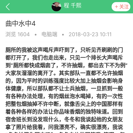
程 千熙
关注
曲中水中4
浏览 1604
•
电脑端
•
2018-03-23 10:11
厕所的我被这声喝斥声吓到了，只听见齐刷刷的门
排行
头衔
抽奖
都打开了，我们也走出来，只见一个排长大声喝斥
到
“
厕所都快成烟囱了，不许抽烟，都出去下不为例
”
大家灰溜溜的离开了。其实部队一直都不允许抽烟
的，因为平时的训练强度比较大加上抽烟会影响身
动态
小说
商城
体健康，所以部队都不让士兵抽烟，一旦抓到一般
有各种办法处理，有的烟丝泡水喝掉，有的一次性
把整包烟抽掉不许中断，就像舌尖上的中国那样有
着各种各样的办法让你品味香烟的独特味道。回到
任务
宿舍班长到没发现什么，冬冬和我谈起他的女朋友
拿了照片给我看，问我漂亮不，确实很漂亮，我说