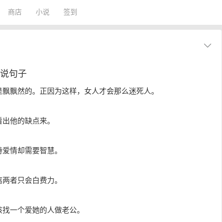
商店
小说
签到
说说句子
是飘飘然的。正因为这样，女人才会那么迷死人。
看出他的缺点来。
持爱情却需要智慧。
离两者只会白费力。
该找一个爱她的人做老公。