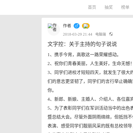
首页
抽奖
榜单
作者
2018-03-29 21:44
电脑端
文字控：关于主持的句子说说
1、携手今宵，高歌这一路荣耀感动。
2、祝你们青春美丽，人生美好，生命无憾
3、同学们进校才短短四天，就发生了很大
们的意志更坚韧了，同学们的言行举止确确
你。
4、新郎、新娘、主婚人、介绍人、各位嘉
5、为了表彰同学们在军训活动当中的出色
暨总结大会。尽管外面阴雨绵绵，但抵挡不
表演、感受同学们靓丽风采的既有总校领导