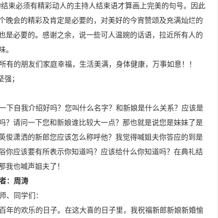
动的结束必须有精彩动人的主持人结束语才算画上完美的句号。因此
个晚会的精彩及肯定是必要的，对美好的今宵赞颂及充满灿烂的
也是必要的。感谢之余，说一些可人温婉的话语，拉近所有人的
味。
宾所有的朋友们家庭幸福，生活美满，身体健康，万事如意！！
坚强；
做一下自我介绍好吗？您叫什么名字？和新娘是什么关系？应该是
吗？请问一下您和新娘谁比较大一点？那也就是说您是妹妹了是
英俊潇洒的新郎您应该怎么称呼他？我觉得喊姐夫你答应的到是
俗你应该要有所表示你知道吗？应该给什么你知道吗？在典礼结
那我也喊声姐夫了！
者：周涛
老师、同学们：
结百年的欢乐的日子。在这大喜的日子里，我祝福新郎新娘新婚愉