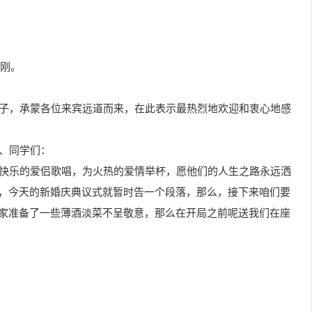
阳刚。
日子，承蒙各位来宾远道而来，在此表示最热烈地欢迎和衷心地感
们、同学们：
为快乐的爱侣歌唱，为火热的爱情举杯，愿他们的人生之路永远洒
，今天的新婚庆典议式就暂时告一个段落，那么，接下来咱们要
家准备了一些薄酒淡菜不呈敬意，那么在开局之前呢送我们在座