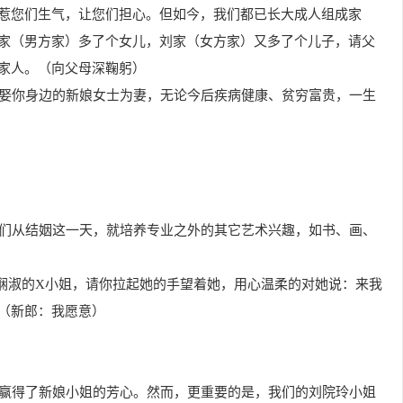
惹您们生气，让您们担心。但如今，我们都已长大成人组成家
家（男方家）多了个女儿，刘家（女方家）又多了个儿子，请父
家人。（向父母深鞠躬）
意娶你身边的新娘女士为妻，无论今后疾病健康、贫穷富贵，一生
我们从结姻这一天，就培养专业之外的其它艺术兴趣，如书、画、
柔娴淑的X小姐，请你拉起她的手望着她，用心温柔的对她说：来我
（新郎：我愿意）
，赢得了新娘小姐的芳心。然而，更重要的是，我们的刘院玲小姐