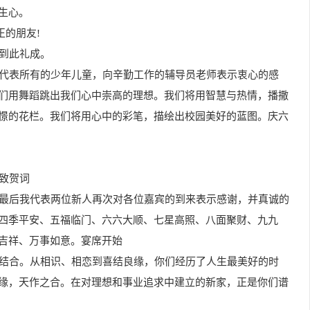
生心。
正的朋友!
典到此礼成。
们代表所有的少年儿童，向辛勤工作的辅导员老师表示衷心的感
们用舞蹈跳出我们心中崇高的理想。我们将用智慧与热情，播撒
憬的花栏。我们将用心中的彩笔，描绘出校园美好的蓝图。庆六
致贺词
，最后我代表两位新人再次对各位嘉宾的到来表示感谢，并真诚的
四季平安、五福临门、六六大顺、七星高照、八面聚财、九九
吉祥、万事如意。宴席开始
满结合。从相识、相恋到喜结良缘，你们经历了人生最美好的时
缘，天作之合。在对理想和事业追求中建立的新家，正是你们谱