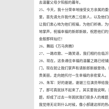
去温馨父母夕阳般的暮年。
25、今天，我十分荣幸地接受女方亲属的
里，首先请允许我代表二位新人，以及他们
让我们衷心地为他们祝福，为他们祈祷，为
地掌声，祝福幸福的新郎新娘，祝愿他们的
金般那样灿烂！
26、舞蹈《万马奔腾》
27、一路欢歌、一路笑语，我们相约在临
28、现在，这条通往幸福的温馨之路已经
门，现在就让我们掌声有请新郎新娘登场，
贵美丽，走向她托付一生幸福的亲密爱人。
29、朱军：好的谢谢，谢谢三位演员带给
了，那可真就扶不起来了。其实要我说啊，
题，却成了过去一年困扰我们很多人的难题
我觉得无论到什么时候，像小郝建这样的热