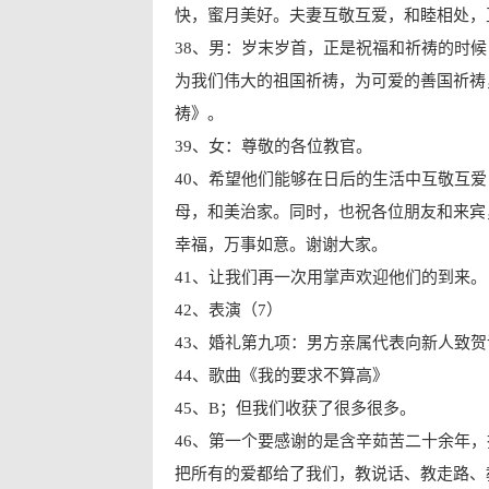
快，蜜月美好。夫妻互敬互爱，和睦相处，
38、男：岁末岁首，正是祝福和祈祷的时
为我们伟大的祖国祈祷，为可爱的善国祈祷
祷》。
39、女：尊敬的各位教官。
40、希望他们能够在日后的生活中互敬互
母，和美治家。同时，也祝各位朋友和来宾
幸福，万事如意。谢谢大家。
41、让我们再一次用掌声欢迎他们的到来。
42、表演（7）
43、婚礼第九项：男方亲属代表向新人致贺
44、歌曲《我的要求不算高》
45、B；但我们收获了很多很多。
46、第一个要感谢的是含辛茹苦二十余年
把所有的爱都给了我们，教说话、教走路、