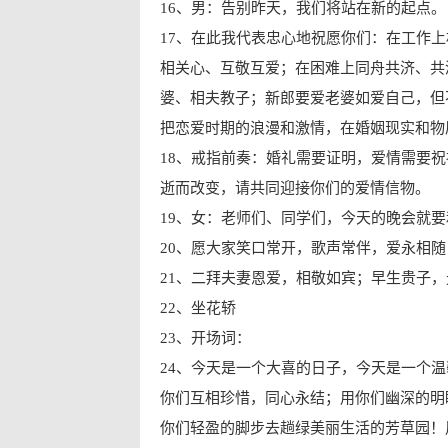
16、男：告别昨天，我们将站在新的起点。
17、在此我代表忠心地祝愿你们：在工作
相关心、互敬互爱；在困难上同舟共济、共
婆、相夫教子；新郎要爱老婆如爱自己，但
把恋爱时期的浪漫和激情，在婚姻现实和物
18、戒指前奏：婚礼需要证明，爱情需要
逝而改变，请共同迎接你们的爱情信物。
19、女：老师们、同学们，今天的晚会就
20、愿大家笑口常开，歌声常伴，爱永相
21、二拜夫妻恩爱，相敬如宾；早生贵子
22、坐花轿
23、开场词：
24、今天是一个大喜的日子，今天是一个
你们互相珍惜，同心永结；用你们幽深的明
你们轻盈的脚步去趟绿美丽生活的芳草园！