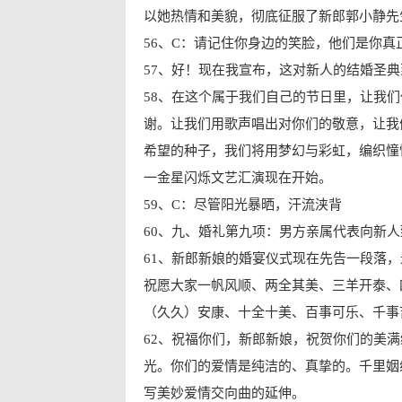
以她热情和美貌，彻底征服了新郎郭小静先
56、C：请记住你身边的笑脸，他们是你真
57、好！现在我宣布，这对新人的结婚圣
58、在这个属于我们自己的节日里，让我
谢。让我们用歌声唱出对你们的敬意，让我
希望的种子，我们将用梦幻与彩虹，编织憧
一金星闪烁文艺汇演现在开始。
59、C：尽管阳光暴晒，汗流浃背
60、九、婚礼第九项：男方亲属代表向新人
61、新郎新娘的婚宴仪式现在先告一段落
祝愿大家一帆风顺、两全其美、三羊开泰、
（久久）安康、十全十美、百事可乐、千事
62、祝福你们，新郎新娘，祝贺你们的美
光。你们的爱情是纯洁的、真挚的。千里姻
写美妙爱情交向曲的延伸。