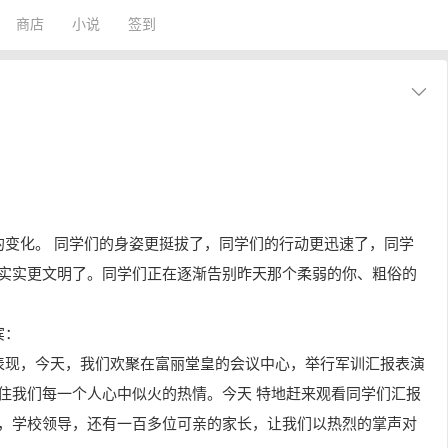
商店
小说
签到
！
的变化。 同学们的身姿更挺拔了，同学们的行动更迅速了，同学
实实更文明了。同学们正在逐渐告别昨天那个柔弱的你、粗俗的
宾：
表现，今天，我们欢聚在富丽堂皇的会议中心，举行军训汇报表演
住我们每一个人心中似火的热情。今天 特地赶来观看同学们汇报
，学校领导，还有一百多位可亲的家长，让我们以热烈的掌声对