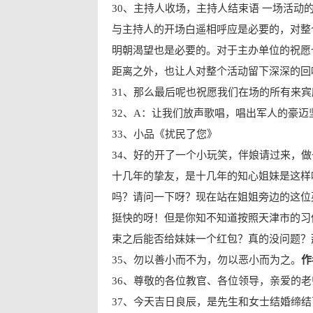
30、主持人收场，主持人结束语 一场活
与主持人的开场白遥相呼应是必要的，对整
明朝渴望也是必要的。对于主办单位的祝愿
距离之外，也让人对整个活动留下深深的回
31、那么最后呢也祝愿我们在场的所有来
32、A：让我们放声歌唱，唱出军人的豪迈
33、小品《扰民了您》
34、好的开了一个小玩笑，伴娘请过来，
十几年的挚友，是十几年的知心姐妹是这样
吗？请问一下呀？现在站在姐姐旁边的这位
挺快的呀！但是你知不知道按照天津市的习
束之后能否给妹妹一个红包？真的没问题？
35、勿以善小而不为，勿以恶小而为之。
作
36、尊敬的各位教官、各位领导，亲爱的
37、今天吉日良辰，是先生和女士结婚缔