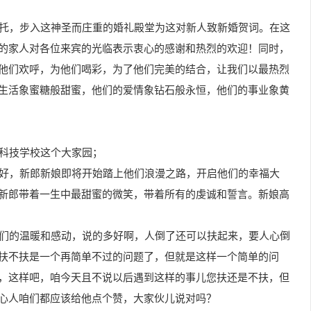
委托，步入这神圣而庄重的婚礼殿堂为这对新人致新婚贺词。在这
的家人对各位来宾的光临表示衷心的感谢和热烈的欢迎！同时，
他们欢呼，为他们喝彩，为了他们完美的结合，让我们以最热烈
生活象蜜糖般甜蜜，他们的爱情象钻石般永恒，他们的事业象黄
沂科技学校这个大家园；
铺好，新郎新娘即将开始踏上他们浪漫之路，开启他们的幸福大
新郎带着一生中最甜蜜的微笑，带着所有的虔诚和誓言。新娘高
我们的温暖和感动，说的多好啊，人倒了还可以扶起来，要人心倒
扶不扶是一个再简单不过的问题了，但就是这样一个简单的问
，这样吧，咱今天且不说以后遇到这样的事儿您扶还是不扶，但
心人咱们都应该给他点个赞，大家伙儿说对吗？