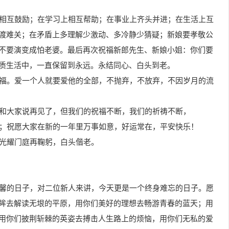
上相互鼓励；在学习上相互帮助；在事业上齐头并进；在生活上互
渡难关；在矛盾上多理解少激动、多冷静少猜疑；新娘要孝敬公
不要演变成怕老婆。最后再次祝福新郎先生、新娘小姐：你们要
质生活中，一直保留到永远。永结同心、白头到老。
祝福。爱一个人就要爱他的全部，不抛弃，不放弃，不因岁月的流
要和大家说再见了，但我们的祝福不断，我们的祈祷不断，
随；祝愿大家在新的一年里万事如意，好运常在，平安快乐！
，光耀门庭再鞠躬，白头偕老。
温馨的日子，对二位新人来讲，今天更是一个终身难忘的日子。愿
眸去解读无垠的平原，用你们美好的理想去畅游青春的蓝天；用
用你们披荆斩棘的英姿去搏击人生路上的烦恼，用你们无私的爱