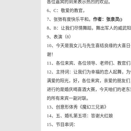
各位嘉宾的到来表示热烈的欢迎。
6、C：敬爱的教官，
7、张弛有度快乐平和。
作者：张泉灵()
8、B：让我们尽情舞蹈，舞出军人的威武
9、表演（8）
10、今天是我女儿与先生喜结良缘的大喜
谢！
11、各位来宾、各位领导、老师们、教官
12、主持词：让我们为幸福的恋人起舞，
满爱的阳光，好，各位来宾，亲爱的朋友们
进行的是婚庆喝喜酒大赛，今天咱们的老东
的所有来宾一副对联。
13、创意形体秀《魔幻三兄弟》
14、五、婚礼第五项：答谢大红娘
15、节目串词：