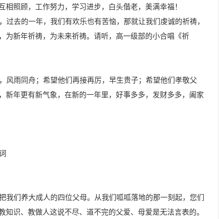
互相照顾，工作努力，学习进步，白头偕老，美满幸福！
候，过去的一年，我们有欢乐也有苦恼，那就让我们虔诚的祈祷，
，为新年祈祷，为未来祈祷。请听，高一级部的小合唱《祈
爱，风雨同舟；希望他们再接再厉，早生贵子；希望他们孝敬父
，新年更有新气象，在新的一年里，好事多多，发财多多，阖家
词
，把我们养大成人的四位父母。从我们呱呱落地的那一刻起，您们
教知识、教做人这说不尽、道不完的父爱、母爱是无法言表的。