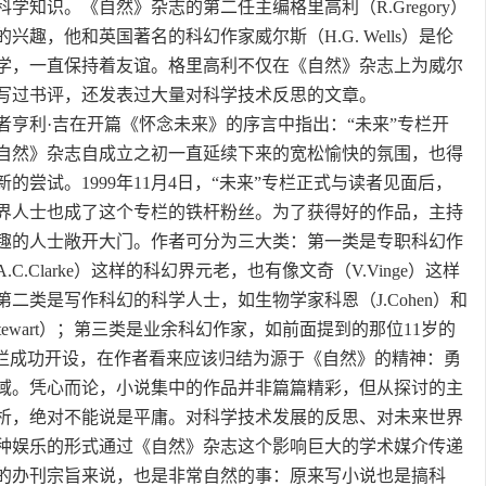
学知识。《自然》杂志的第二任主编格里高利（R.Gregory）
兴趣，他和英国著名的科幻作家威尔斯（H.G. Wells）是伦
学，一直保持着友谊。格里高利不仅在《自然》杂志上为威尔
写过书评，还发表过大量对科学技术反思的文章。
者亨利·吉在开篇《怀念未来》的序言中指出：“未来”专栏开
自然》杂志自成立之初一直延续下来的宽松愉快的氛围，也得
的尝试。1999年11月4日，“未来”专栏正式与读者见面后，
界人士也成了这个专栏的铁杆粉丝。为了获得好的作品，主持
趣的人士敞开大门。作者可分为三大类：第一类是专职科幻作
C.Clarke）这样的科幻界元老，也有像文奇（V.Vinge）这样
二类是写作科幻的科学人士，如生物学家科恩（J.Cohen）和
tewart）；第三类是业余科幻作家，如前面提到的那位11岁的
专栏成功开设，在作者看来应该归结为源于《自然》的精神：勇
域。凭心而论，小说集中的作品并非篇篇精彩，但从探讨的主
析，绝对不能说是平庸。对科学技术发展的反思、对未来世界
种娱乐的形式通过《自然》杂志这个影响巨大的学术媒介传递
的办刊宗旨来说，也是非常自然的事：原来写小说也是搞科