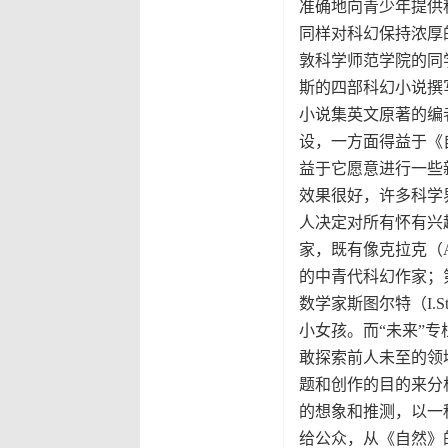
准确地向青少年提供科
同样对科幻保持浓厚的
敦科学师范学院的同
斯的四部科幻小说撰
小说集英文原著的编
设，一方面得益于《
益于它愿意进行一些新
效果很好，许多科学
人决定对所有怀有兴
家，既有像克拉克（A.
的中青代科幻作家；第
数学家斯图尔特（I.S
小女孩。而“未来”
敢探索前人未至的领
题和创作的目的来分
的想象和推测，以一
给公众，从《自然》