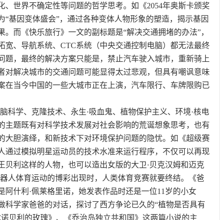
化、世界不确定性等问题的哲学思考。如《2054年奥斯卡颁奖
为“基因变体盛会”，通过各种变体人物形象的塑造，揭示基因
果。而《快乐旅行》一文的副标题是“解决交通拥堵的办法”，
拓宽、导航系统、CTC系统（中央交通控制电脑）都无法最终
问题，最终的解决方案只能是，禁止汽车驶入城市，重新骑上
者对解决城市的交通问题可能显得太过悲观，但具有嘲讽意味
案在当今中国的一些大城市正在上演，汽车限行、车牌限购已
、脑科学、克隆技术、永生·吸血鬼、植物保护主义、环境·核电
的主题既有对科学技术发展对社会影响的荒诞想象思考，也有
的大胆演绎，和新技术下对环境保护问题的隐忧。如《超级赛
人通过模拟明星运动员的技术水准来运行程序，不仅可以再现
王贝利这样的人物，也可以造出女版的大卫·贝克汉姆和迈克
机器人体育运动的博彩出现时，人类体育竞赛就要终结。《爸
是阿什利·佩莱格里诺，她发表作品时还是一位11岁的小女
做科学家爸爸的对话，探讨了西方争论已久的“植物是否具有
尔诺贝利的玫瑰》、《乔治岛独立共和国》这两篇小说的主