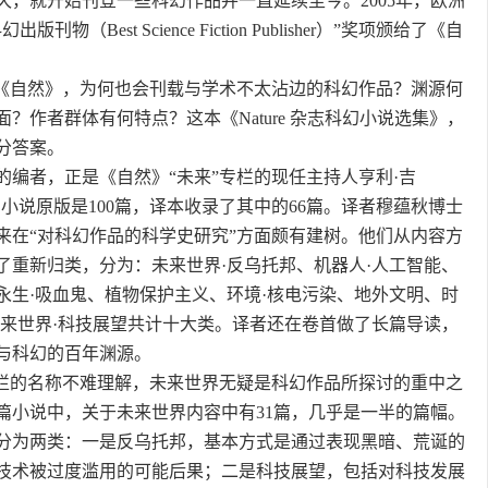
久，就开始刊登一些科幻作品并一直延续至今。2005年，欧洲
物（Best Science Fiction Publisher）”奖项颁给了《自
”《自然》，为何也会刊载与学术不太沾边的科幻作品？渊源何
？作者群体有何特点？这本《Nature 杂志科幻小说选集》，
分答案。
的编者，正是《自然》“未来”专栏的现任主持人亨利·吉
先生。小说原版是100篇，译本收录了其中的66篇。译者穆蕴秋博士
来在“对科幻作品的科学史研究”方面颇有建树。他们从内容方
行了重新归类，分为：未来世界·反乌托邦、机器人·人工智能、
永生·吸血鬼、植物保护主义、环境·核电污染、地外文明、时
未来世界·科技展望共计十大类。译者还在卷首做了长篇导读，
与科幻的百年渊源。
专栏的名称不难理解，未来世界无疑是科幻作品所探讨的重中之
6篇小说中，关于未来世界内容中有31篇，几乎是一半的篇幅。
分为两类：一是反乌托邦，基本方式是通过表现黑暗、荒诞的
技术被过度滥用的可能后果；二是科技展望，包括对科技发展