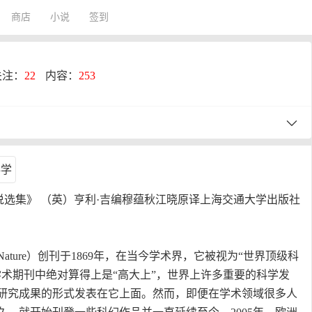
商店
小说
签到
关注：
22
内容：
253
幻小说选集》 （英）亨利·吉编穆蕴秋江晓原译上海交通大学出版社
ature）创刊于1869年，在当今学术界，它被视为“世界顶级科
学术期刊中绝对算得上是“高大上”，世界上许多重要的科学发
研究成果的形式发表在它上面。然而，即便在学术领域很多人