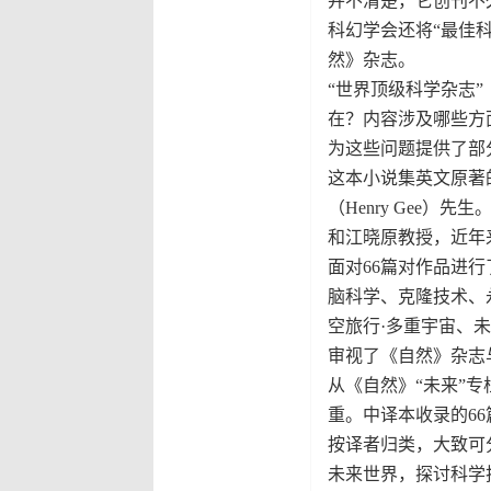
并不清楚，它创刊不
科幻学会还将“最佳科幻出版刊
然》杂志。
“世界顶级科学杂志
在？内容涉及哪些方面
为这些问题提供了部
这本小说集英文原著
（Henry Gee）
和江晓原教授，近年
面对66篇对作品进
脑科学、克隆技术、
空旅行·多重宇宙、
审视了《自然》杂志
从《自然》“未来”
重。中译本收录的6
按译者归类，大致可
未来世界，探讨科学