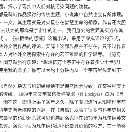
题，揭示了现实中人们对核污染问题的隐忧。
都是科幻作品探讨的传统主题，小说集中自然也会有所体现。
》一文，其主题就是对火星存在智慧生命的想象，作者还大胆
过去认为的那样是宇宙中的唯一，我们身处的世界其实遍布其
式”。《被拒绝的感情》这篇小说，采用了虚拟评论的形式，
地外文明作品的评论，实际上这部作品并不存在，只不过作者
本人对地外文明探索中存在的若干难题的哲学思考。《隐身
维间穿越旅行乐趣：“想想亿万个宇宙中存在着多少个世界！
使用我的盒子，你可以大约十分钟内从一个宇宙尽头走到下一
《自然》杂志与科幻结缘绝不是偶然因素导致，在某种程度上
统。 1869年天文学家诺曼洛克耶（N.Lockyer）成为《自
，他在这一职位上呆了50年之久。除了专职进行太阳物理学前
科学史有着浓厚的兴趣，在《自然》发表了很多与科学史相关
志最早的科幻源头就可以追溯到洛克耶在1878年为凡尔纳英文
书评。洛克耶认为凡尔纳科幻小说最具价值的地方，在于能够