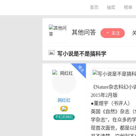
首页
抽奖
榜单
其他问答
关注
写小说是不是搞科学
《Nature杂志科
2015年2月版
网红红
●董煜宇（书评人）
英国《自然》杂志（N
不红的网红
学杂志”，在众多的
现首次面世，都是以