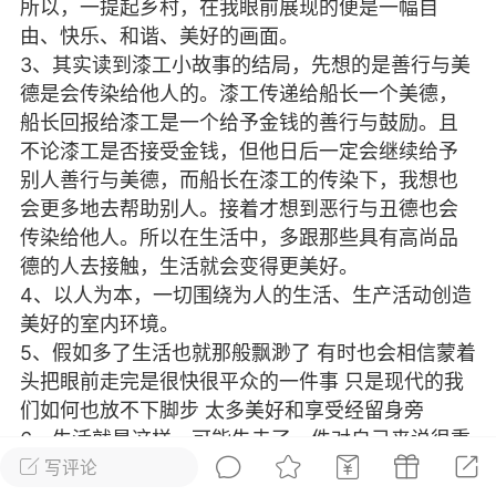
所以，一提起乡村，在我眼前展现的便是一幅自
由、快乐、和谐、美好的画面。
水天上来，奔流到海不复回”，流之国——一个被其
为“东方之国”的国度，据史书记载，有着上千年的
3、其实读到漆工小故事的结局，先想的是善行与美
德是会传染给他人的。漆工传递给船长一个美德，
#
流肆
船长回报给漆工是一个给予金钱的善行与鼓励。且
不论漆工是否接受金钱，但他日后一定会继续给予
灯枫
0
15
别人善行与美德，而船长在漆工的传染下，我想也
会更多地去帮助别人。接着才想到恶行与丑德也会
传染给他人。所以在生活中，多跟那些具有高尚品
作者
德的人去接触，生活就会变得更美好。
018-05-17 10:06
电脑端
公开内容
4、以人为本，一切围绕为人的生活、生产活动创造
美好的室内环境。
子热门说说，幸福就是存在感和被需要
5、假如多了生活也就那般飘渺了 有时也会相信蒙着
星戴上班往，万家灯火回家来！
头把眼前走完是很快很平众的一件事 只是现代的我
说你爱我，却没有结果
们如何也放不下脚步 太多美好和享受经留身旁
我对他操心已记不起我也有权利爱人
6、生活就是这样，可能失去了一件对自己来说很重
前任的一切删除干净是对下一任的尊重。
要的事物，那些未可而知的明天就会闯入新的美
写评论
子到底多少钱一斤 我们为什么要在乎别人的