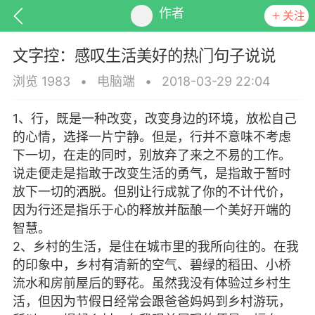
作者
关注
文字控：感叹生活美好的热门句子说说
浏览 1983
•
电脑端
•
2018-03-29 22:04
1、行，既是一种改变，改变身边的环境，放松自己
排行
头衔
抽奖
的心情，选择一片宁静。但是，行并不意味不考虑
下一切，在走的同时，别放弃了来之不易的工作。
说走便走是指敢于改变生活的勇气，是指敢于暂时
放下一切的洒脱。但别让行成就了你的不计代价，
动态
小说
商城
因为行还是指乐于心的释放并酝酿一个美好开端的
智慧。
2、乡村的生活，是住在城市里的我所向往的。在我
的印象中，乡村有清新的空气、碧绿的稻田、小桥
任务
流水和房前屋后的野花。虽然我没有体验过乡村生
活，但因为节假日经常会跟爸爸妈妈到乡村游玩，
改了好几次……大概是续篇……）