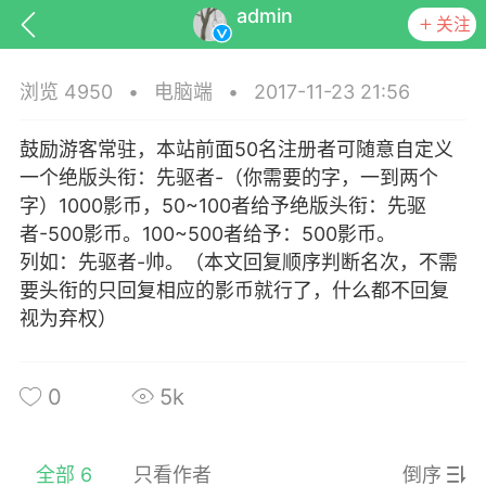
admin
关注
浏览 4950
•
电脑端
•
2017-11-23 21:56
鼓励游客常驻，本站前面50名注册者可随意自定义
一个绝版头衔：先驱者-（你需要的字，一到两个
排行
头衔
抽奖
字）1000影币，50~100者给予绝版头衔：先驱
者-500影币。100~500者给予：500影币。
列如：先驱者-帅。（本文回复顺序判断名次，不需
要头衔的只回复相应的影币就行了，什么都不回复
动态
小说
商城
视为弃权）
0
5k
任务
全部 6
只看作者
倒序