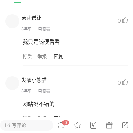
群主
靓号
提现
019-08-27 20:13
电脑端
公开内容
茉莉谦让
0
8年前
电脑端
小老弟~
我只是随便看看
打赏
举报
回复
0
9.8k
发嗲小熊猫
0
作者
8年前
电脑端
018-03-13 21:54
电脑端
公开内容
子热门说说，不回头，只是还没找到留
网站挺不错的！
由。
打赏
举报
回复
见你抱着别人，我知道，有时候，哭是没有
6
写评论
……