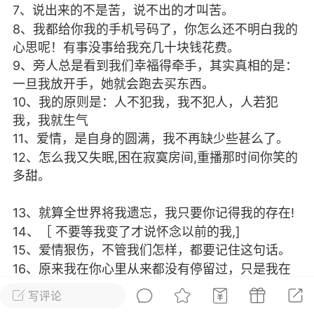
7、说出来的不是苦，说不出的才叫苦。
8、我都给你我的手机号码了，你怎么还不明白我的
泪滴
下笔如神
心思呢！有事没事给我充几十块钱花费。
 12:43
电脑端
天下（更新中）
9、旁人总是看到我们幸福得牵手，其实真相的是：
章 是否我真的一无所有
一旦我放开手，她就会跑去买东西。
10、我的原则是：人不犯我，我不犯人，人若犯
爽，我与若彤途径枫叶林。眼前景色红得
我，我就生气
仿佛置身在画卷中。脑海回想，当日提及
11、爱情，是自身的圆满，我不再缺少些甚么了。
莲时，老村长直言其珍贵，推测势力是有
12、怎么我又失眠,困在寂寞房间,重播那时间你笑的
。只不过我一个到处捅篓子的愣...
多甜。
·徐汇区
13、就算全世界将我遗忘，我只要你记得我的存在!
0
1.7k
14、［ 不要等我变了才说怀念以前的我,]
15、爱情狠伤，不管我们怎样，都要记住这句话。
16、原来我在你心里从来都没有停留过，只是我在
自作多情罢了
写评论
铺
17、一切因为寂寞，才开始了暧昧。