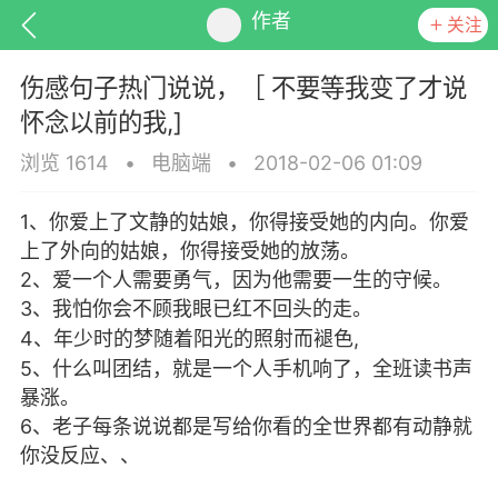
作者
关注
伤感句子热门说说，［ 不要等我变了才说
怀念以前的我,]
浏览 1614
•
电脑端
•
2018-02-06 01:09
排行
头衔
抽奖
1、你爱上了文静的姑娘，你得接受她的内向。你爱
上了外向的姑娘，你得接受她的放荡。
2、爱一个人需要勇气，因为他需要一生的守候。
3、我怕你会不顾我眼已红不回头的走。
动态
小说
商城
4、年少时的梦随着阳光的照射而褪色,
5、什么叫团结，就是一个人手机响了，全班读书声
暴涨。
6、老子每条说说都是写给你看的全世界都有动静就
任务
你没反应、、