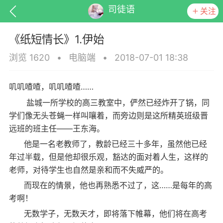
司徒语
关注
《纸短情长》1.伊始
浏览 1620
•
电脑端
•
2018-07-01 18:38
……
叽叽喳喳，叽叽喳喳
排行
头衔
抽奖
盐城一所学校的高三教室中，俨然已经炸开了锅，同
学们像无头苍蝇一样叫嚷着，而旁边则是这所精英班级晋
远班的班主任——王东海。
动态
小说
商城
他是一名老教师了，教龄已经三十多年，虽然他已经
年过半载，但是他却很乐观，豁达的面对着人生，这样的
老师，对待学生也自然是亲和而不失威严的。
而现在的情景，他也再熟悉不过了，这……是每年的高
任务
考啊！
无数学子，无数天才，即将落下帷幕，他们将在高考