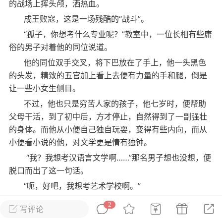
的战场上挥头颅，洒热血。
成王败寇，这是一场残酷的“战斗”。
静夜思
“孤子，你想考什么专业呢？”教室中，一位长相有些庸
 07:22
手机端
公开内容
俗的男子对着他的同位说道。
他的同位双手交叉，将下巴放在了手上，他一头黑色
越大责任越大！”
的头发，精致的五官加上看上去便有力量的手和腿，倒是
仇者联盟，钢铁蜘蛛侠。
让一些小女生侧目。
联盟
不过，他也只是穷苦人家的孩子，他七岁时，便帮助
父母干活，到了初中后，方才停止，自然得到了一副强壮
0
8k
的身体。而他从小便自己独自玩耍，变得有些内向，而从
小便看小说的他，对文学更是情有独钟。
“我？我想考汉语言文学啊……”那名男子想也没想，便
脱口而出了这一句话。
不红的网红
“呃，好吧，我想考艺术学校啊。”
 15:28
电脑端
问答
“哎呀，算了，一起努力吧。”
2
:拒绝的虚荣
写评论
那名男子听到后也便没有自讨没趣，乖乖闭上了嘴。