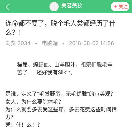
美容美妆
关注
连命都不要了，脱个毛人类都经历了什
么？！
浏览 2034
•
电脑端
•
2018-08-02 14:56
排行
头衔
抽奖
猫屎、蝙蝠血、山羊胆汁，祖宗们脱毛辛
苦了……还好我有Silk'n。
动态
小说
商城
是谁，定义了”毛发野蛮，无毛优雅”的审美观？
女人，为什么要除体毛？
为什么就要多去受这些痛，多去花费这些时间精
任务
力？
凭！什！么！？