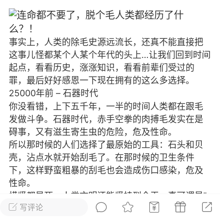
ly
18-11-29 20:13
电脑端
公开内容
的是太幼稚了，我带你去看看人心。
事实上，人类的除毛史源远流长，还真不能直接把
这事儿怪都某个人某个年代的头上…让我们回到时间
起点，看看历史，涨涨知识，看看前辈们受过的
罪，最后好好感恩一下现在拥有的这么多选择。
25000年前 – 石器时代
子
你没看错，上下五千年，一半的时间人类都在跟毛
0
4.1k
发做斗争。石器时代，赤手空拳的肉搏毛发实在是
碍事，又有滋生寄生虫的危险，危及性命。
所以那时候的人们选择了最原始的工具：石头和贝
璃看到你
壳，沾点水就开始刮毛了。在那时候的卫生条件
看到你 透过玻璃看到你，看似容易，实则困难。
下，这样野蛮粗暴的刮毛也会造成伤口感染，危及
，却看不透你。每当有人这样对我说，我总是...
性命。
横竖都是死，人类文明还能坚持到今天，真可谓是”
写评论
生命的奇迹~~”
水仙
0
3