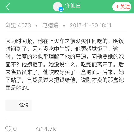
许仙白
关注
浏览 4673
•
电脑端
•
2017-11-30 18:11
因为时间紧，他在上火车之前没买任何吃的。晚饭
时间到了，因为没吃中午饭，他更感觉饿了。这
排行
头衔
抽奖
时，领座的她似乎理解了他的窘迫，问他要她的泡
面不？他婉拒了。她没说什么，吃完便离开了。后
来售货员来了，他咬咬牙买了一盒泡面。后来，她
下站了，售货员过来把钱给他，说刚才卖的那盒泡
动态
小说
商城
面是她的。
说说
任务
0
4.7k