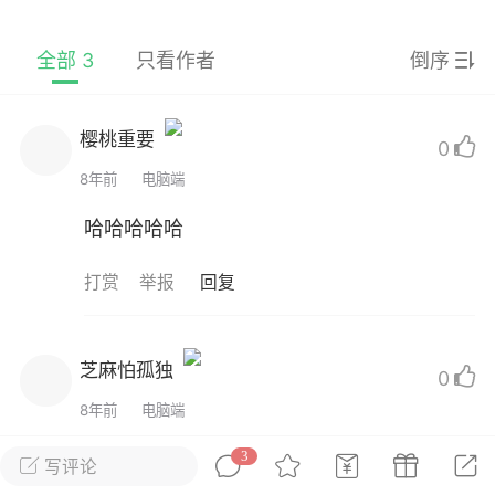
萌萌哒
全部 3
只看作者
倒序
 13:52
电脑端
公开内容
樱桃重要
温了《爱情公寓》,他们一起笑，一起哭；
0
得起，他们不分离；他们喜怒哀乐中总是
8年前
电脑端
种自豪，一种有好朋友的自豪；他们总是
他们很少哭，即使哭，也有人安慰；他们
哈哈哈哈哈
，不怕背叛······这样的好朋友只要有一个
，多求简直就是奢望。
打赏
举报
回复
朋友就在身边，最爱的人就在对面
·闵行区
#
写随笔
芝麻怕孤独
0
2
3.5k
8年前
电脑端
哈哈
3
写评论
作者