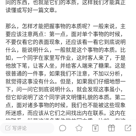
同的东西，也就是它们的本质，这样我们才能真正
孙悟空是送快递的始祖 第二回中，悟空学会了筋
读懂或写好一篇文章。
，诸位师兄弟都拿他开玩笑，说他找了个铁饭
那么，怎样才能把握事物的本质呢？一般来说，主
#
文频
要应该注意两点：第一点，面对单个事物的时候，
不要仅看它的表面现象，还应该看一看它到底说明
作者
0
1
什么，能说明什么，一般就是这个事物的本质。比
如，一个同学在家里写作业，这时客人来了，于是
他放下笔，让客人坐，并给客人端来了糖果。这是
苍穹
很普通的一件事，如果我们不注意，不加以分析，
021-09-26 08:42
电脑端
随笔
就觉得这事没有什么。但是，如果我们仔细地想一
下，问一问它到底说明什么，就会发现这事虽小，
但它却说明了这个同学讲文明懂礼貌的本质。第二
今天我生日，竟然意外地听到了生日快乐
点，面对诸多事物的时候，我们也不能被这些现象
“谁唱的？”“洒水车。”4、相亲，刚点了根
所迷惑，而应该从它们之间找出内在联系。这内在
孩儿就咳嗽了两声，我二话没说把烟掐
的联系，就是这诸多事件的共同本质。比如，有这
她来句：“我咳嗽是让...
写评论
样两件同一个同学有关的事：一件是他在班上给同