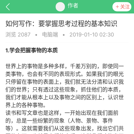
作者
关注
如何写作：要掌握思考过程的基本知识
浏览 2087
•
电脑端
•
2019-01-10 02:30
1.学会把握事物的本质
排行
头衔
抽奖
世界上的事物是多种多样，千差万别的，即使同一
类事物，也会有不同的表现形式。如果我们的眼光
只停留在事物的表面上，我们就无法分清和认识我
动态
小说
商城
们的世界；只有透过这些现象，抓住他们的本质，
我们才能从根本上以及事物之间的区别上，认识世
界上的各种事物。
读书和写文章也是这样，一开始出现在我们面前
任务
的，总是一些纷繁的现象（人物、景物、事件
等）。这就需要我们从这些现象出发，找出它们共
你真的懂吗