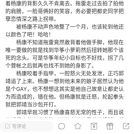
着杨康的背影久久不肯离去。拖雷走过去拍了拍他
的肩膀，一脸哥俩好的笑容，务必要把都史同学把
孽恋情深之路上拐带。
 18:23
电脑端
公开内容
被杨康不动声色地整了一个月，也该轮到他还
以颜色了吧！哈哈！
杨康不知道拖雷竟然敢背着他做手脚，他现在
唯一要做的就是找到华筝小萝莉然后扭转她那个该
死的念头。可是华筝年纪小目标也不好找，拐了几
个营帐之后就再也找不到她的身影了。
杨康咬着手指甲，一腔怒火无处发泄，正巧郭
0
9.6k
靖追了上来。杨康一想到他未来的娘子居然认为他
是个GAY，也不想想这其实是他自己故意让都史认
为而造成的，错在他。但杨康就是迁怒，抡起拳头
作者
就把郭靖当沙包开打。
018-03-18 18:15
电脑端
公开内容
郭靖早就习惯了杨康喜怒无常的性子，而且说
子热门说说，你是我爱的人怎么样的你
实话杨康的力道真的对于他来说只是花拳绣腿，所
！
写评论
以面无表情地任他打。