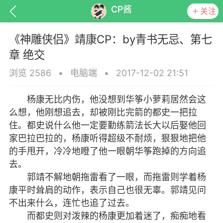
CP酱
关注
《神雕侠侣》靖康CP：by青书无忌、第七
章 绝交
浏览 2586
•
电脑端
•
2017-12-02 21:51
排行
头衔
抽奖
杨康无比内伤，他没想到华筝小萝莉居然会这
么想，他刚想追去，却被刚比完箭的都史一把拉
住。都史说什么他一定要勤练箭法长大以后娶他回
家巴拉巴拉的，杨康听得超级不耐烦，狠狠地把他
动态
小说
商城
的手甩开，冷冷地瞪了他一眼朝华筝跑掉的方向追
去。
郭靖不解地朝拖雷看了一眼，而拖雷则学着杨
康平时耸肩的动作，表示自己也很无辜。郭靖见问
任务
不出来什么，连忙也追了过去。
而都史则对泼辣的杨康更加着迷了，痴痴地看