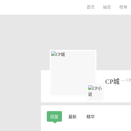
首页
抽奖
榜单
CP城
— C
回复
最新
精华