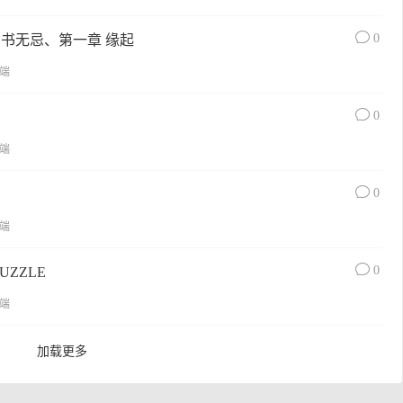
0
青书无忌、第一章 缘起
端
0
端
0
端
0
UZZLE
端
加载更多