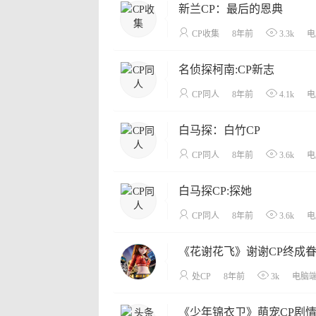
新兰CP：最后的恩典
CP收集
8年前
3.3k
电
名侦探柯南:CP新志
CP同人
8年前
4.1k
电
白马探：白竹CP
CP同人
8年前
3.6k
电
白马探CP:探她
CP同人
8年前
3.6k
电
《花谢花飞》谢谢CP终成
处CP
8年前
3k
电脑
《少年锦衣卫》萌宠CP剧