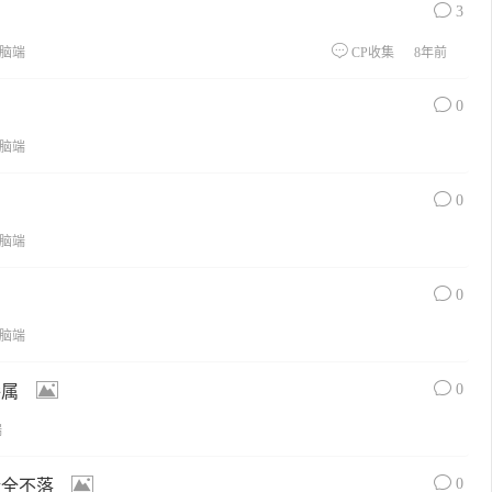
3
脑端
CP收集
8年前
0
脑端
0
脑端
0
脑端
0
眷属
端
0
情全不落