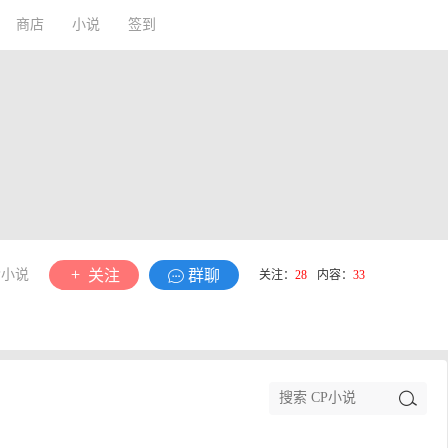
商店
小说
签到
P小说
关注
群聊
关注：
28
内容：
33