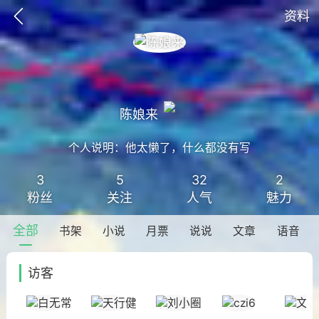
资料
陈娘来
排行
头衔
抽奖
个人说明：他太懒了，什么都没有写
3
5
32
2
粉丝
关注
人气
魅力
动态
小说
商城
全部
书架
小说
月票
说说
文章
语音
访客
任务