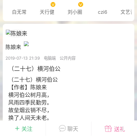
白无常
天行健
刘小圈
czi6
文艺青
泪滴
下笔如神
 11:17
电脑端
奇点文明
 当他们看向我们的时候 第一章
陈娘来
宇宙空间，繁星点点。一男一女相对而
们的身后是一颗硕大耀闪的太阳。美丽的
2019-07-13 21:39
电脑端
公开内容
开口：“今天，我们节目请到了大刘博士，
（二十七）横河伯公
知，大刘博士在引力波通讯方面...
（二十七）横河伯公
【作者】陈娘来
0
2.2k
横河伯公树月高，
风雨四季民勤劳。
68
故垒烟云销不尽，
换了人间天未老。
19-08-20 12:08
电脑端
公开内容
关注
聊天
送礼
广东省·汕尾市
#
陈娘来诗集
也没什么力气，任由他扶着，这身体现在